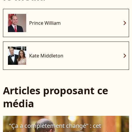
chevron_right
Prince William
chevron_right
Kate Middleton
Articles proposant ce
média
"Ça a complètement changé" : cet