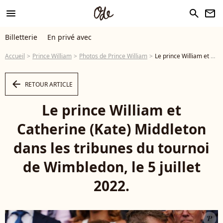
menu
search
newsletter
Billetterie
En privé avec
Accueil
Prince William
Photos de Prince William
Le prince William et Catherine (Kate) Middleton dans les tribunes du tournoi de Wimbledon, le 5 juillet 2022. © AGENCE / BESTIMAGE - Photo
arrow_left
RETOUR ARTICLE
Le prince William et
Catherine (Kate) Middleton
dans les tribunes du tournoi
de Wimbledon, le 5 juillet
2022.