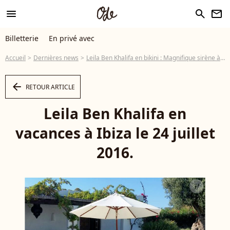
menu
search
newsletter
Billetterie
En privé avec
Accueil
Dernières news
Leila Ben Khalifa en bikini : Magnifique sirène à Ibiza avant Secret Story 10
arrow_left
RETOUR ARTICLE
Leila Ben Khalifa en
vacances à Ibiza le 24 juillet
2016.