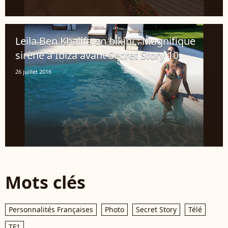
Leila Ben Khalifa en bikini : Magnifique
sirène à Ibiza avant Secret Story 10
26 juillet 2016
Mots clés
Personnalités Françaises
Photo
Secret Story
Télé
TF1