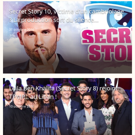
Secret Story 10, victime d'un cambriolage
? La production sort du silence...
31 octobre 2016
Leila Ben Khalifa (Secret Story 8) rejoint
TPMP... au Liban !
10 octobre 2016