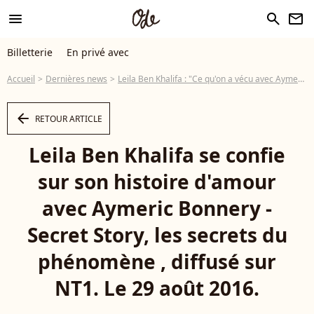
menu
search
newsletter
Billetterie
En privé avec
Accueil
Dernières news
Leila Ben Khalifa : "Ce qu'on a vécu avec Aymeric nous marquera à vie"
arrow_left
RETOUR ARTICLE
Leila Ben Khalifa se confie
sur son histoire d'amour
avec Aymeric Bonnery -
Secret Story, les secrets du
phénomène , diffusé sur
NT1. Le 29 août 2016.