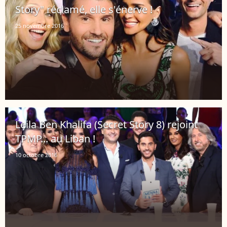
Story" réclamé, elle s'énerve !
25 novembre 2016
Leila Ben Khalifa (Secret Story 8) rejoint
TPMP... au Liban !
10 octobre 2016