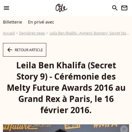
menu
search
newsletter
Billetterie
En privé avec
Accueil
Dernières news
Leila Ben Khalifa : Aymeric Bonnery, Secret Story 10... elle nous dit tout !
arrow_left
RETOUR ARTICLE
Leila Ben Khalifa (Secret
Story 9) - Cérémonie des
Melty Future Awards 2016 au
Grand Rex à Paris, le 16
février 2016.