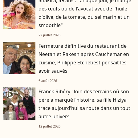
Shakira, 49 ans : "Chaque jour, je mange
des œufs ou de l'avocat avec de l'huile
d'olive, de la tomate, du sel marin et un
smoothie"
22 juillet 2026
Fermeture définitive du restaurant de
Neetah et Rakesh après Cauchemar en
cuisine, Philippe Etchebest pensait les
avoir sauvés
6 août 2026
Franck Ribéry : loin des terrains où son
player2
père a marqué l’histoire, sa fille Hiziya
trace aujourd’hui sa route dans un tout
autre univers
12 juillet 2026