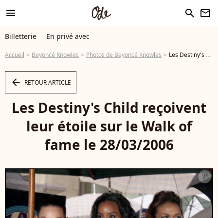
menu
search
newsletter
Billetterie
En privé avec
Accueil
Beyoncé Knowles
Photos de Beyoncé Knowles
Les Destiny's Child reçoivent leur étoile sur le Walk of fame le 28/03/2006 - Photo
arrow_left
RETOUR ARTICLE
Les Destiny's Child reçoivent
leur étoile sur le Walk of
fame le 28/03/2006