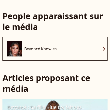
People apparaissant sur
le média
chevron_right
Beyoncé Knowles
Articles proposant ce
média
Beyoncé : Sa fille Blue Ivy fait ses