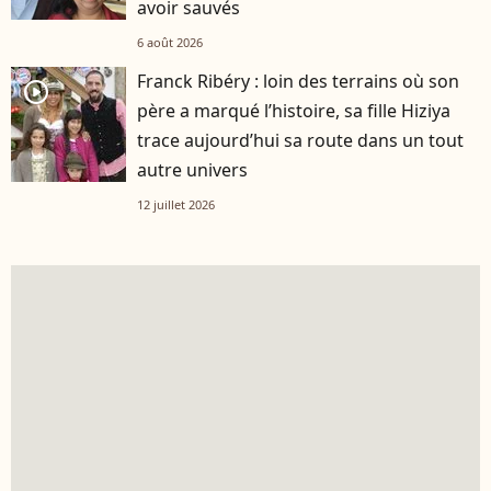
avoir sauvés
6 août 2026
Franck Ribéry : loin des terrains où son
player2
père a marqué l’histoire, sa fille Hiziya
trace aujourd’hui sa route dans un tout
autre univers
12 juillet 2026