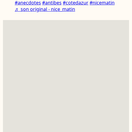
#anecdotes
#antibes
#cotedazur
#nicematin
♬ son original - nice_matin