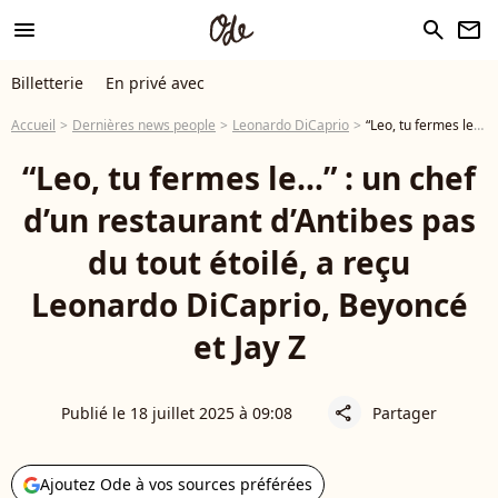
menu
search
newsletter
Billetterie
En privé avec
Accueil
Dernières news people
Leonardo DiCaprio
“Leo, tu fermes le…” : un chef d’un restaurant d’Antibes pas du tout étoilé, a reçu Leonardo DiCaprio, Beyoncé et Jay Z
“Leo, tu fermes le…” : un chef
d’un restaurant d’Antibes pas
du tout étoilé, a reçu
Leonardo DiCaprio, Beyoncé
et Jay Z
Publié le 18 juillet 2025 à 09:08
Partager
share
Ajoutez Ode à vos sources préférées