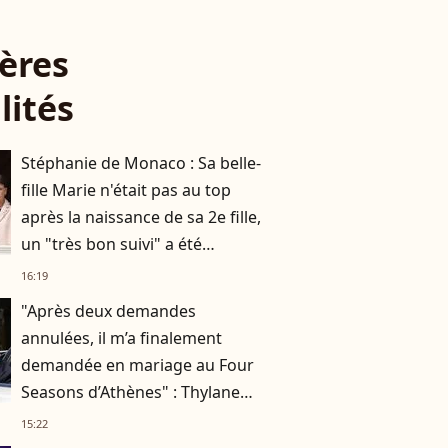
ères
lités
Stéphanie de Monaco : Sa belle-
fille Marie n'était pas au top
après la naissance de sa 2e fille,
un "très bon suivi" a été
nécessaire
16:19
"Après deux demandes
annulées, il m’a finalement
demandée en mariage au Four
Seasons d’Athènes" : Thylane
Blondeau raconte ses
15:22
fiançailles