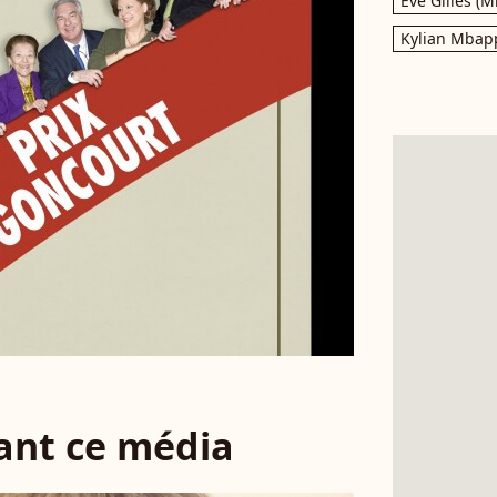
Eve Gilles (M
Kylian Mbap
sant ce média