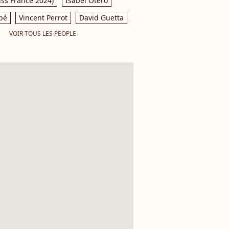
iss France 2024)
Isabel Otero
pé
Vincent Perrot
David Guetta
VOIR TOUS LES PEOPLE