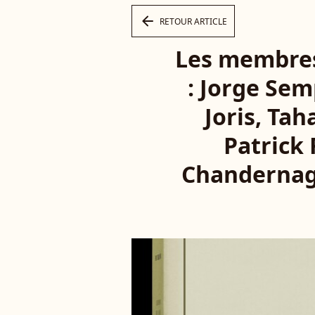
arrow_left
RETOUR ARTICLE
Les membres
: Jorge Sem
Joris, Ta
Patrick
Chandernago