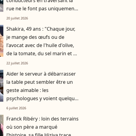
conducteurs en traversant la
rue ne le font pas uniquement
par gratitude
20 juillet 2026
Shakira, 49 ans : "Chaque jour,
je mange des œufs ou de
l'avocat avec de l'huile d'olive,
de la tomate, du sel marin et un
smoothie"
22 juillet 2026
Aider le serveur à débarrasser
la table peut sembler être un
geste aimable : les
psychologues y voient quelque
chose de bien plus profond.
6 juillet 2026
Franck Ribéry : loin des terrains
où son père a marqué
l’histoire, sa fille Hiziya trace