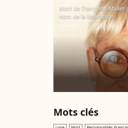
Mort de Françoise Mallet-J
nom de la littérature
13 août 2016
Mots clés
Livre
Mort
Personnalités França