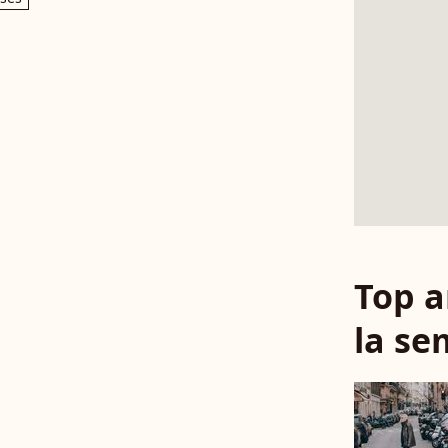
Top a
la se