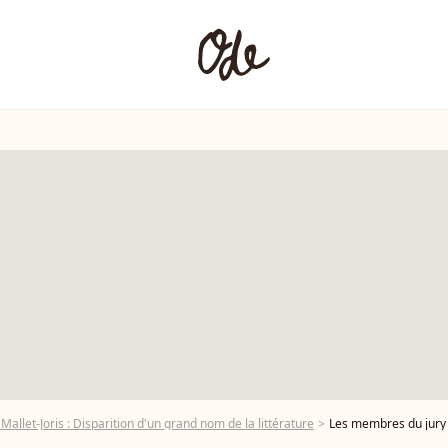
allet-Joris : Disparition d'un grand nom de la littérature
Les membres du jury de l'Académie en Goncourt 2008 : Jorge Semprun, Michel Tournier, Fr