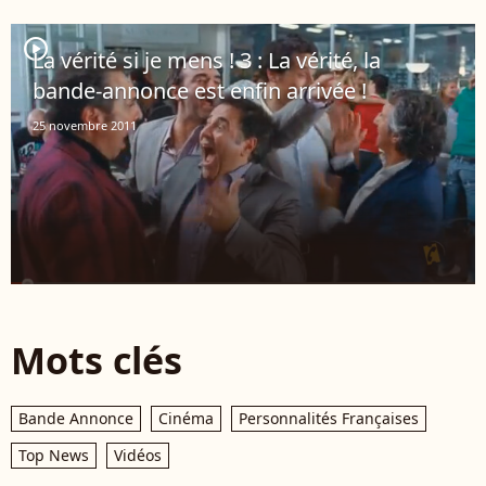
player2
La vérité si je mens ! 3 : La vérité, la
bande-annonce est enfin arrivée !
25 novembre 2011
Mots clés
Bande Annonce
Cinéma
Personnalités Françaises
Top News
Vidéos