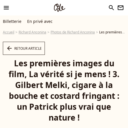
menu
search
newsletter
Billetterie
En privé avec
Accueil
Richard Anconina
Photos de Richard Anconina
Les premières images du film, La vérité si je mens ! 3. Gilbert Melki, cigare à la bouche et costard fringant : un Patrick plus vrai que nature ! - Photo
arrow_left
RETOUR ARTICLE
Les premières images du
film, La vérité si je mens ! 3.
Gilbert Melki, cigare à la
bouche et costard fringant :
un Patrick plus vrai que
nature !