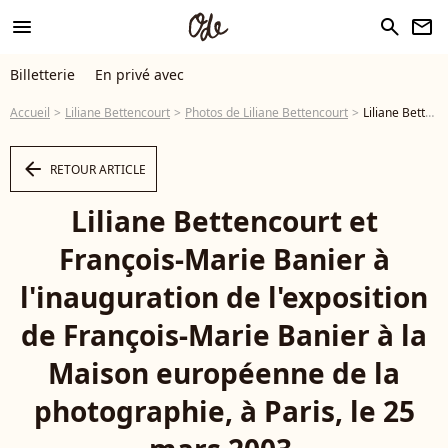
menu
search
newsletter
Billetterie
En privé avec
Accueil
Liliane Bettencourt
Photos de Liliane Bettencourt
Liliane Bettencourt et François-Marie Banier à l'inauguration de l'exposition de François-Marie Banier à la Maison européenne de la photographie, à Paris, le 25 mars 2003. - Photo
arrow_left
RETOUR ARTICLE
Liliane Bettencourt et
François-Marie Banier à
l'inauguration de l'exposition
de François-Marie Banier à la
Maison européenne de la
photographie, à Paris, le 25