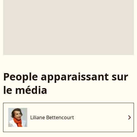
People apparaissant sur
le média
chevron_right
Liliane Bettencourt