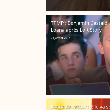
TPMP : Benjamin Castaldi 
Loana après Loft Story
24 janvier 2017
Loana de retour : Elle va so