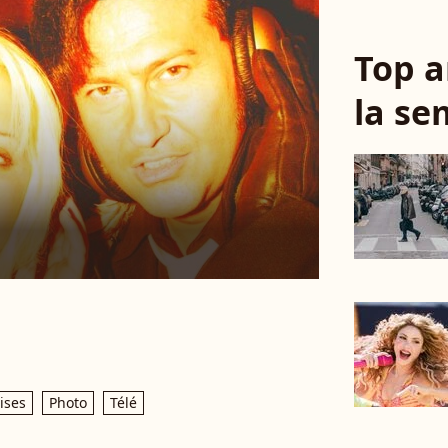
Top a
la se
ises
Photo
Télé