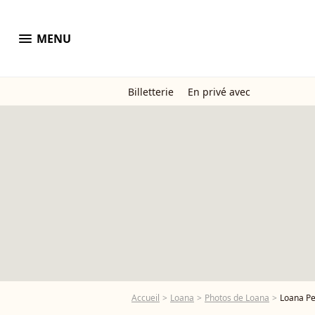
menu
MENU
Billetterie
En privé avec
Accueil
Loana
Photos de Loana
Loana Pet