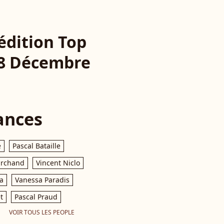
édition Top
18 Décembre
ances
e
Pascal Bataille
archand
Vincent Niclo
a
Vanessa Paradis
t
Pascal Praud
VOIR TOUS LES PEOPLE