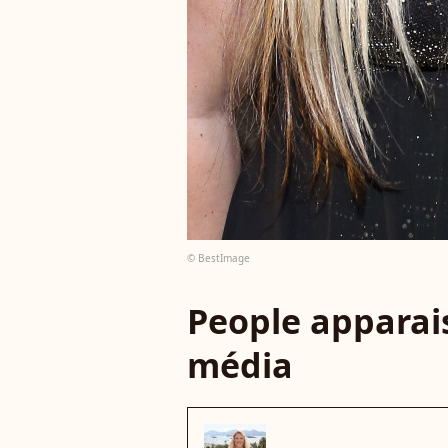
© BestImage
People apparais
média