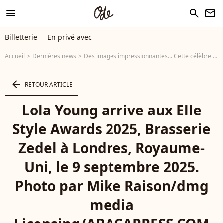
menu
search
newsletter
Billetterie
En privé avec
Accueil
Dernières news
Des images impressionnantes... Cette célèbre chanteuse qui a signé l'un des plus gros tubes de l'année perd connaissance sur scène
arrow_left
RETOUR ARTICLE
Lola Young arrive aux Elle
Style Awards 2025, Brasserie
Zedel à Londres, Royaume-
Uni, le 9 septembre 2025.
Photo par Mike Raison/dmg
media