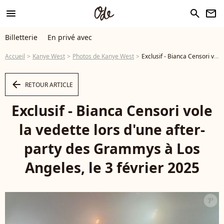
menu
search
newsletter
Billetterie
En privé avec
Accueil
Kanye West
Photos de Kanye West
Exclusif - Bianca Censori vole la vedette lors d'une after-party des Grammys à Los Angeles, le 3 février 2025 © Backgrid USA / Bestimage - Photo
arrow_left
RETOUR ARTICLE
Exclusif - Bianca Censori vole
la vedette lors d'une after-
party des Grammys à Los
Angeles, le 3 février 2025