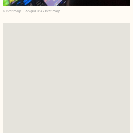
© BestImage, Backgrid USA / Bestimage