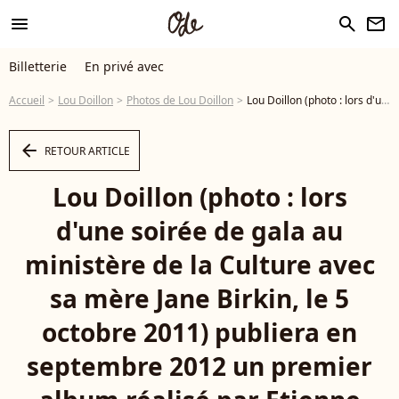
menu
search
newsletter
Billetterie
En privé avec
Accueil
Lou Doillon
Photos de Lou Doillon
Lou Doillon (photo : lors d'une soirée de gala au ministère de la Culture avec sa mère Jane Birkin, le 5 octobre 2011) publiera en septembre 2012 un premier album réalisé par Etienne Daho et mixé par Philippe Zdar, annoncé au printemps par le single I.C.U. et l'EP du même nom. - Photo
arrow_left
RETOUR ARTICLE
Lou Doillon (photo : lors
d'une soirée de gala au
ministère de la Culture avec
sa mère Jane Birkin, le 5
octobre 2011) publiera en
septembre 2012 un premier