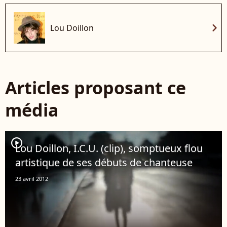
chevron_right
Lou Doillon
Articles proposant ce
média
player2
Lou Doillon, I.C.U. (clip), somptueux flou
artistique de ses débuts de chanteuse
23 avril 2012