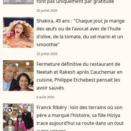
font pas uniquement par gratitude
20 juillet 2026
Shakira, 49 ans : "Chaque jour, je mange
des œufs ou de l'avocat avec de l'huile
d'olive, de la tomate, du sel marin et un
smoothie"
22 juillet 2026
Fermeture définitive du restaurant de
Neetah et Rakesh après Cauchemar en
cuisine, Philippe Etchebest pensait les
avoir sauvés
6 août 2026
Franck Ribéry : loin des terrains où son
player2
père a marqué l’histoire, sa fille Hiziya
trace aujourd’hui sa route dans un tout
autre univers