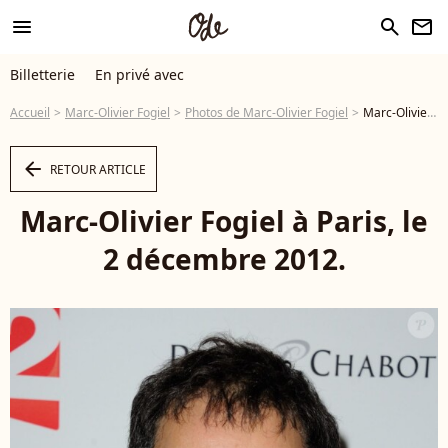
menu
search
newsletter
Billetterie
En privé avec
Accueil
Marc-Olivier Fogiel
Photos de Marc-Olivier Fogiel
Marc-Olivier Fogiel à Paris, le 2 décembre 2012. - Photo
arrow_left
RETOUR ARTICLE
Marc-Olivier Fogiel à Paris, le
2 décembre 2012.