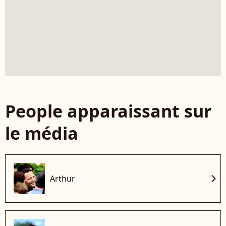
People apparaissant sur
le média
chevron_right
Arthur