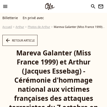
menu
search
newsletter
Billetterie
En privé avec
Accueil
Arthur
Photos de Arthur
Mareva Galanter (Miss France 1999) et Arthur (Jacques Essebag) - Cérémonie d'hommage national aux victimes françaises des attaques terroristes du 7 octobre en Israël dans la cour d'honneur de l'Hôtel national des Invalides, à Paris, France, le 7 février 2024. © Dominique Jacovides/Bestimage - Photo
arrow_left
RETOUR ARTICLE
Mareva Galanter (Miss
France 1999) et Arthur
(Jacques Essebag) -
Cérémonie d'hommage
national aux victimes
françaises des attaques