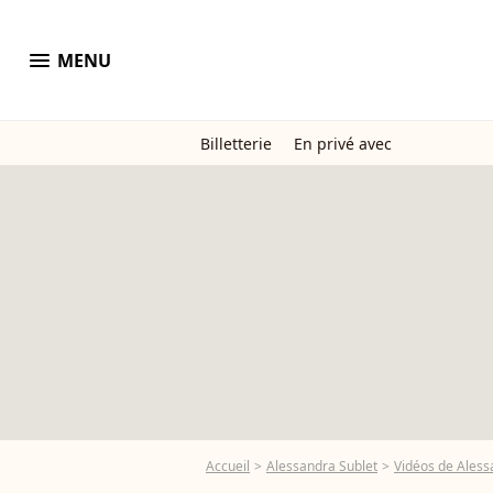
menu
MENU
Billetterie
En privé avec
Accueil
Alessandra Sublet
Vidéos de Aless