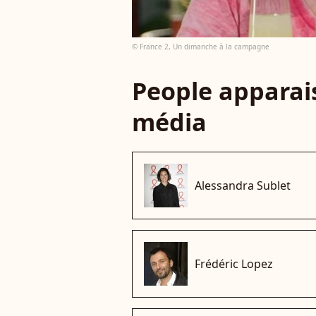
© France 2, Un dimanche à la campagne
People apparais
média
Alessandra Sublet
Frédéric Lopez