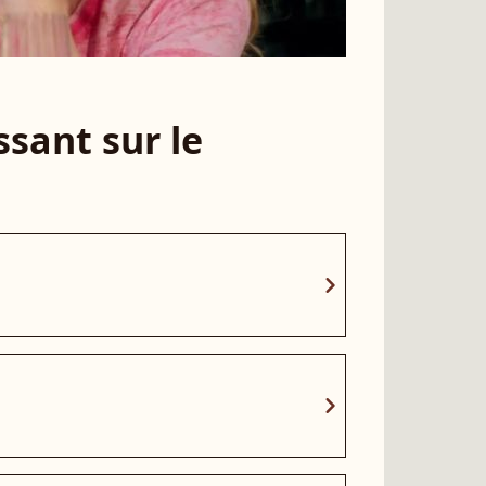
sant sur le
chevron_right
chevron_right