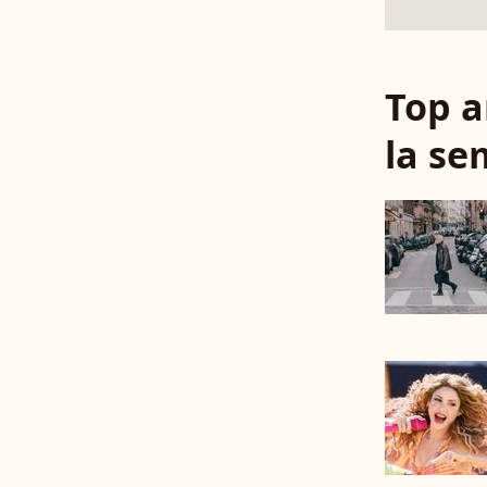
Top a
la se