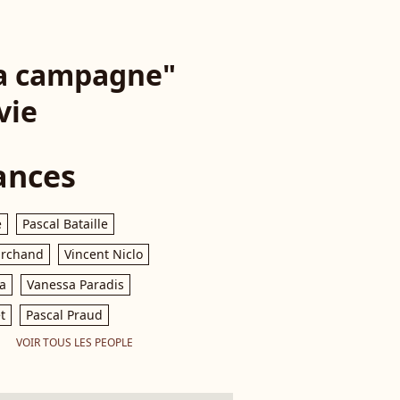
la campagne"
vie
ances
e
Pascal Bataille
archand
Vincent Niclo
a
Vanessa Paradis
t
Pascal Praud
VOIR TOUS LES PEOPLE