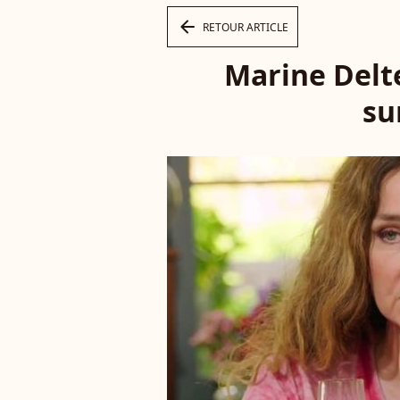
arrow_left
RETOUR ARTICLE
Marine Delt
su