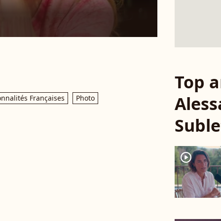
Top a
Aless
nnalités Françaises
Photo
Suble
player2