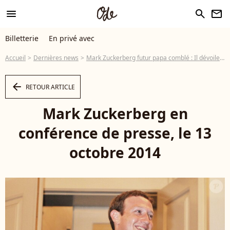
menu
search
newsletter
Billetterie
En privé avec
Accueil
Dernières news
Mark Zuckerberg futur papa comblé : Il dévoile une touchante photo de famille
arrow_left
RETOUR ARTICLE
Mark Zuckerberg en
conférence de presse, le 13
octobre 2014