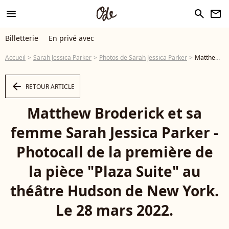
menu
search
newsletter
Billetterie
En privé avec
Accueil
Sarah Jessica Parker
Photos de Sarah Jessica Parker
Matthew Broderick et sa femme Sarah Jessica Parker - Photocall de la première de la pièce "Plaza Suite" au théâtre Hudson de New York. Le 28 mars 2022. - Photo
arrow_left
RETOUR ARTICLE
Matthew Broderick et sa
femme Sarah Jessica Parker -
Photocall de la première de
la pièce "Plaza Suite" au
théâtre Hudson de New York.
Le 28 mars 2022.