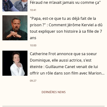
Féraud ne m’avait jamais vu comme ça"
10:41
"Papa, est-ce que tu as déjà fait de la
prison ?" : Comment Jérôme Kerviel a dû
tout expliquer son histoire à sa fille de 7
ans
10:00
Catherine Frot annonce que sa soeur
Dominique, elle aussi actrice, s'est
éteinte : Guillaume Canet venait de lui
offrir un rôle dans son film avec Marion
Cotillard
09:27
DERNIÈRES NEWS