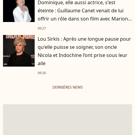
Dominique, elle aussi actrice, s'est
éteinte : Guillaume Canet venait de lui
offrir un rôle dans son film avec Marion
Cotillard
09:27
Lou Sirkis : Après une longue pause pour
qu'elle puisse se soigner, son oncle
Nicola et Indochine l’ont prise sous leur
aile
09:20
DERNIÈRES NEWS