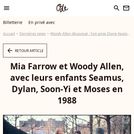
menu
search
newsletter
Billetterie
En privé avec
Accueil
Dernières news
Woody Allen désavoué : Son amie Diane Keaton refuse de l'abandonner
arrow_left
RETOUR ARTICLE
Mia Farrow et Woody Allen,
avec leurs enfants Seamus,
Dylan, Soon-Yi et Moses en
1988