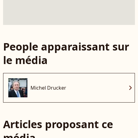
People apparaissant sur
le média
chevron_right
Michel Drucker
Articles proposant ce
média