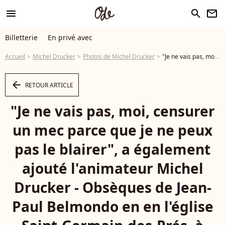
menu
search
newsletter
Billetterie
En privé avec
Accueil
Michel Drucker
Photos de Michel Drucker
"Je ne vais pas, moi, censurer un mec parce que je ne peux pas le blairer", a également ajouté l'animateur Michel Drucker - Obsèques de Jean-Paul Belmondo en en l'église Saint-Germain-des-Prés, à Paris le 10 septembre 2021. © Cyril Moreau / Bestimage - Photo
arrow_left
RETOUR ARTICLE
"Je ne vais pas, moi, censurer
un mec parce que je ne peux
pas le blairer", a également
ajouté l'animateur Michel
Drucker - Obsèques de Jean-
Paul Belmondo en en l'église