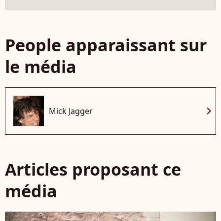
People apparaissant sur
le média
chevron_right
Mick Jagger
Articles proposant ce
média