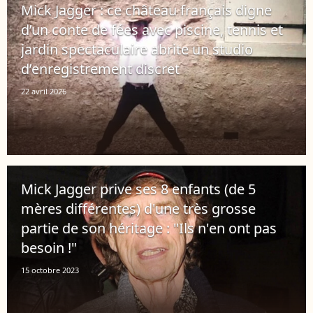
Mick Jagger : ce château français digne
d’un conte de fées avec piscine, tennis et
jardin spectaculaire abrite un studio
d’enregistrement discret
22 avril 2026
Mick Jagger prive ses 8 enfants (de 5
mères différentes) d'une très grosse
partie de son héritage : "Ils n'en ont pas
besoin !"
15 octobre 2023