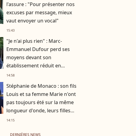
l'assure : "Pour présenter nos
excuses par message, mieux
vaut envoyer un vocal"
15:43
"Je n'ai plus rien" : Marc-
Emmanuel Dufour perd ses
moyens devant son
établissement réduit en
cendres
14:58
Stéphanie de Monaco : son fils
Louis et sa femme Marie n'ont
pas toujours été sur la même
longueur d'onde, leurs filles
concernées
14:15
DERNIÈRES NEWS