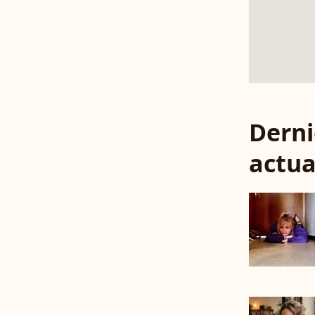
Derni
actua