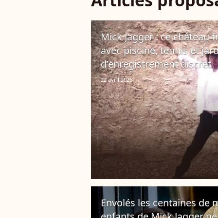
Articles propo
Mick Jagger : ce château f
avec piscine, tennis et jar
d’enregistrement discret
22 avril 2026
Envolés les centaines de m
enfants de Mick Jagger ne