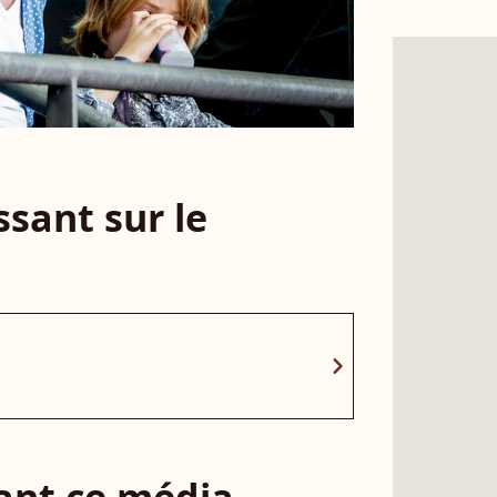
sant sur le
chevron_right