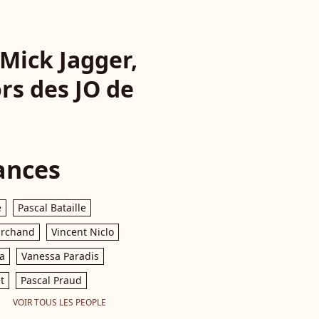
 Mick Jagger,
rs des JO de
ances
e
Pascal Bataille
archand
Vincent Niclo
a
Vanessa Paradis
t
Pascal Praud
VOIR TOUS LES PEOPLE