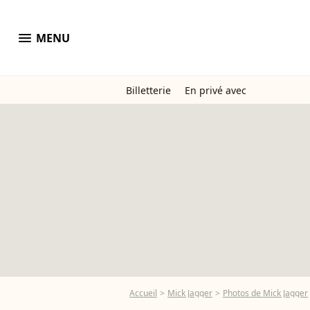
menu
MENU
Billetterie
En privé avec
Accueil
Mick Jagger
Photos de Mick Jagger