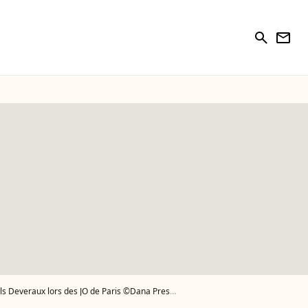
search
newsletter
lors des JO de Paris ©Dana Press / Bestimage - Photo