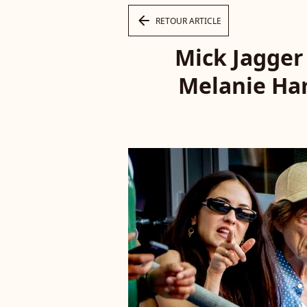
arrow_left
RETOUR ARTICLE
Mick Jagger 
Melanie Ham