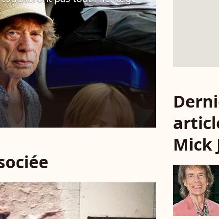
Derni
articl
Mick 
ssociée