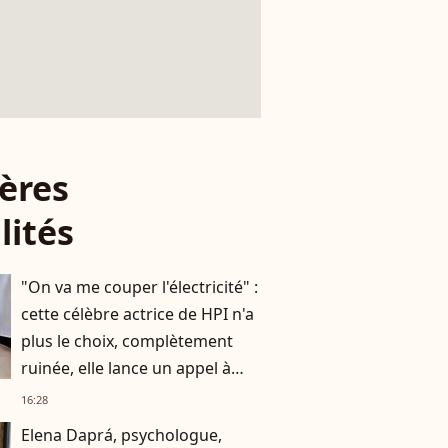
ères
lités
"On va me couper l'électricité" :
cette célèbre actrice de HPI n'a
plus le choix, complètement
ruinée, elle lance un appel à
l'aide
16:28
Elena Daprá, psychologue,