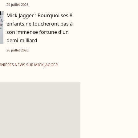
et vivre longtemps, vous ne
29 juillet 2026
pouvez pas…"
Mick Jagger : Pourquoi ses 8
enfants ne toucheront pas à
son immense fortune d'un
demi-milliard
26 juillet 2026
RNIÈRES NEWS SUR MICK JAGGER