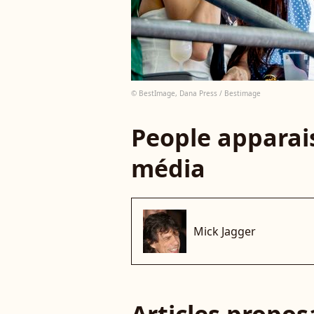
© BestImage, Dana Press / Bestimage
People apparais
média
Mick Jagger