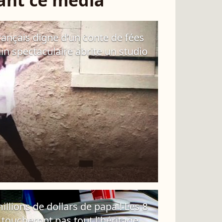
sant ce média
rançais digne d’un conte de fées
din spectaculaire abrite un studio
illions de dollars de papa ! Les 8
 toucheront pas tout l'héritage