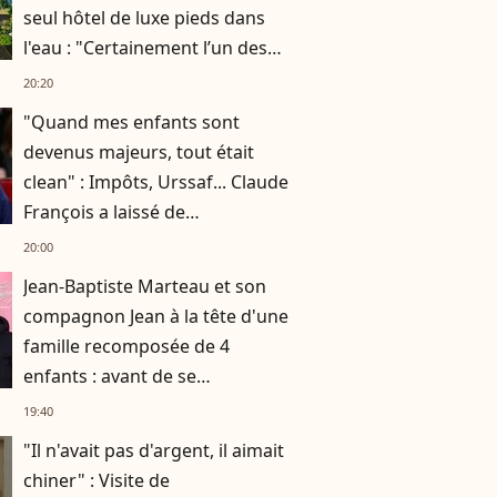
seul hôtel de luxe pieds dans
l'eau : "Certainement l’un des
plus beaux hôtels où j’ai
20:20
séjourné"
"Quand mes enfants sont
devenus majeurs, tout était
clean" : Impôts, Urssaf... Claude
François a laissé de
nombreuses dettes, la mère de
20:00
ses fils s'est occupée de tout
Jean-Baptiste Marteau et son
compagnon Jean à la tête d'une
famille recomposée de 4
enfants : avant de se
fréquenter, les deux papas se
19:40
connaissaient depuis des
"Il n'avait pas d'argent, il aimait
années
chiner" : Visite de