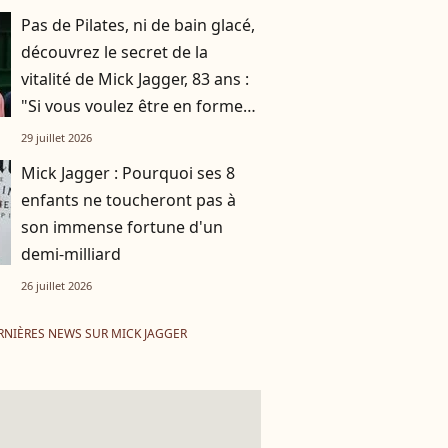
Pas de Pilates, ni de bain glacé,
découvrez le secret de la
vitalité de Mick Jagger, 83 ans :
"Si vous voulez être en forme
et vivre longtemps, vous ne
29 juillet 2026
pouvez pas…"
Mick Jagger : Pourquoi ses 8
enfants ne toucheront pas à
son immense fortune d'un
demi-milliard
26 juillet 2026
RNIÈRES NEWS SUR MICK JAGGER