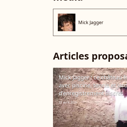
Mick Jagger
Articles propo
Mick Jagger : ce château f
avec piscine, tennis et jar
d’enregistrement discret
22 avril 2026