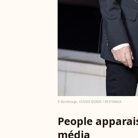
© BestImage, OLIVIER BORDE / BESTIMAGE
People apparais
média