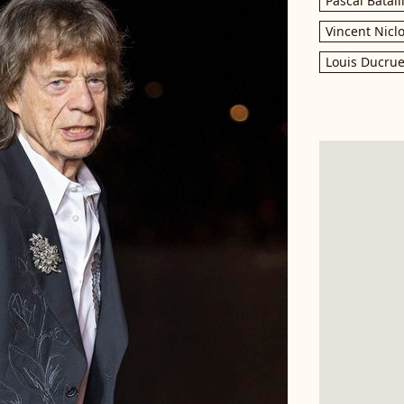
Pascal Batail
Vincent Nicl
Louis Ducrue