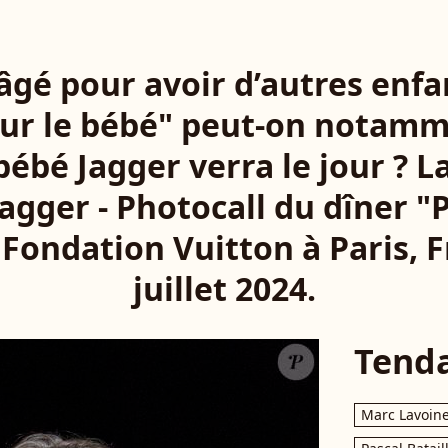
 âgé pour avoir d’autres enfa
ur le bébé" peut-on notammen
bébé Jagger verra le jour ? L
Jagger - Photocall du dîner "
a Fondation Vuitton à Paris, F
juillet 2024.
Tend
Marc Lavoin