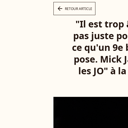
arrow_left
RETOUR ARTICLE
"Il est trop
pas juste po
ce qu'un 9e 
pose. Mick 
les JO" à l