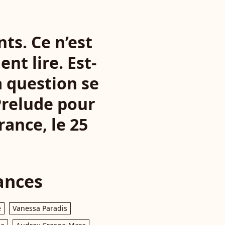
nts. Ce n’est
t lire. Est-
a question se
Prelude pour
rance, le 25
ances
e
Vanessa Paradis