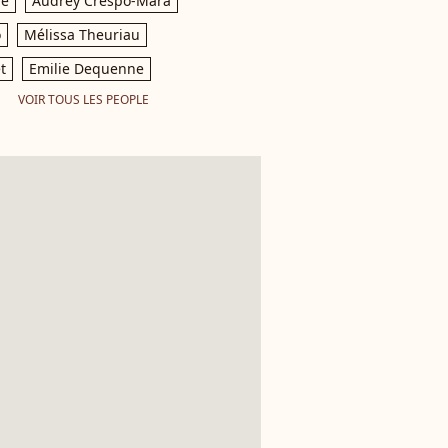
le
Audrey Crespo-Mara
o
Mélissa Theuriau
t
Emilie Dequenne
VOIR TOUS LES PEOPLE