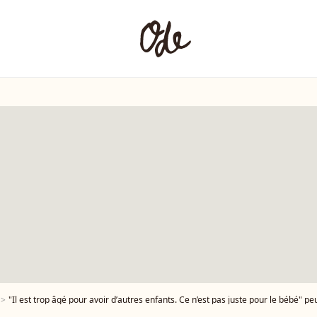
"Il est trop âgé pour avoir d’autres enfants. Ce n’est pas juste pour le bébé" peut-on notamment lire. Est-ce qu'un 9e bébé Jagger verra le jour ? La question se pose. Mick Jagger - Photocall du dîner 