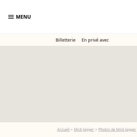
menu
MENU
Billetterie
En privé avec
Accueil
Mick Jagger
Photos de Mick Jagger