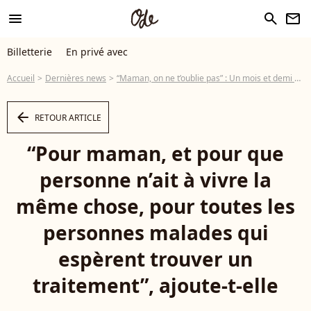
menu
search
newsletter
Billetterie
En privé avec
Accueil
Dernières news
“Maman, on ne t’oublie pas” : Un mois et demi après la disparition d’Émilie Dequenne, sa fille Milla lui adresse un poignant message
arrow_left
RETOUR ARTICLE
“Pour maman, et pour que
personne n’ait à vivre la
même chose, pour toutes les
personnes malades qui
espèrent trouver un
traitement”, ajoute-t-elle