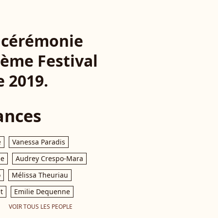
la cérémonie
1ème Festival
e 2019.
ances
e
Vanessa Paradis
le
Audrey Crespo-Mara
o
Mélissa Theuriau
t
Emilie Dequenne
VOIR TOUS LES PEOPLE