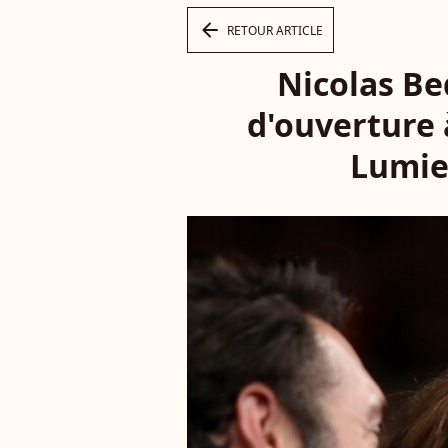
arrow_left
RETOUR ARTICLE
Nicolas Bed
d'ouverture 
Lumier