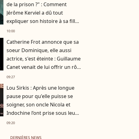
de la prison ?" : Comment
Jérôme Kerviel a dû tout
expliquer son histoire à sa fille
de 7 ans
10:00
Catherine Frot annonce que sa
soeur Dominique, elle aussi
actrice, s'est éteinte : Guillaume
Canet venait de lui offrir un rôle
dans son film avec Marion
09:27
Cotillard
Lou Sirkis : Après une longue
pause pour qu'elle puisse se
soigner, son oncle Nicola et
Indochine l’ont prise sous leur
aile
09:20
DERNIÈRES NEWS