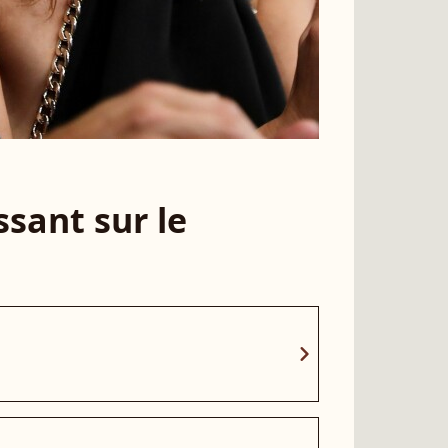
sant sur le
chevron_right