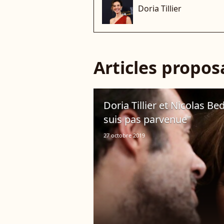
Doria Tillier
Articles propo
Doria Tillier et Nicolas Be
suis pas parvenue"
27 octobre 2019