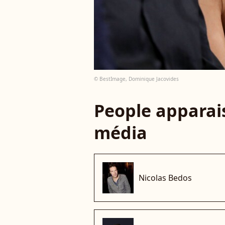
© BestImage, Dominique Jacovides
People apparais
média
Nicolas Bedos