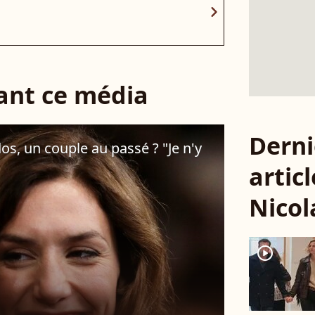
chevron_right
sant ce média
Derni
dos, un couple au passé ? "Je n'y
articl
Nicol
player2