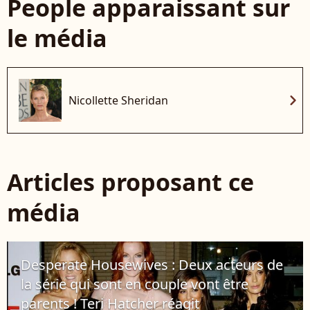
People apparaissant sur
le média
chevron_right
Nicollette Sheridan
Articles proposant ce
média
Desperate Housewives : Deux acteurs de
la série qui sont en couple vont être
parents ! Teri Hatcher réagit