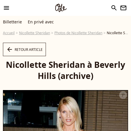
menu
search
newsletter
Billetterie
En privé avec
Accueil
Nicollette Sheridan
Photos de Nicollette Sheridan
Nicollette Sheridan à Beverly Hills (archive) ©FAME PICTURES / BESTIMAGE - Photo
arrow_left
RETOUR ARTICLE
Nicollette Sheridan à Beverly
Hills (archive)