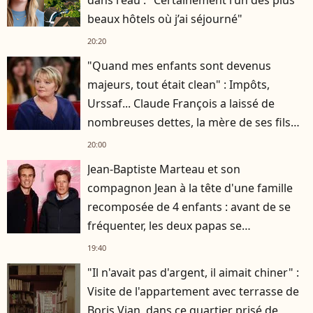
beaux hôtels où j’ai séjourné"
20:20
"Quand mes enfants sont devenus
majeurs, tout était clean" : Impôts,
Urssaf... Claude François a laissé de
nombreuses dettes, la mère de ses fils
s'est occupée de tout
20:00
Jean-Baptiste Marteau et son
compagnon Jean à la tête d'une famille
recomposée de 4 enfants : avant de se
fréquenter, les deux papas se
connaissaient depuis des années
19:40
"Il n'avait pas d'argent, il aimait chiner" :
Visite de l'appartement avec terrasse de
Boris Vian, dans ce quartier prisé de