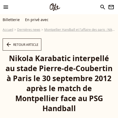
menu
search
newsletter
Billetterie
En privé avec
Accueil
Dernières news
Montpellier Handball et l'affaire des paris : Nikola et Luka Karabatic avouent
arrow_left
RETOUR ARTICLE
Nikola Karabatic interpellé
au stade Pierre-de-Coubertin
à Paris le 30 septembre 2012
après le match de
Montpellier face au PSG
Handball