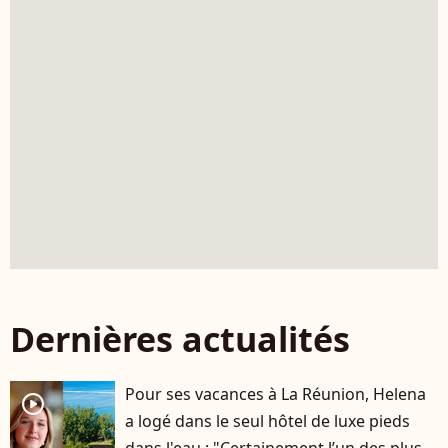
Dernières actualités
Pour ses vacances à La Réunion, Helena
player2
a logé dans le seul hôtel de luxe pieds
dans l'eau : "Certainement l’un des plus