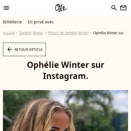
menu
search
newsletter
Billetterie
En privé avec
Accueil
Ophélie Winter
Photos de Ophélie Winter
Ophélie Winter sur Instagram. - Photo
arrow_left
RETOUR ARTICLE
Ophélie Winter sur
Instagram.