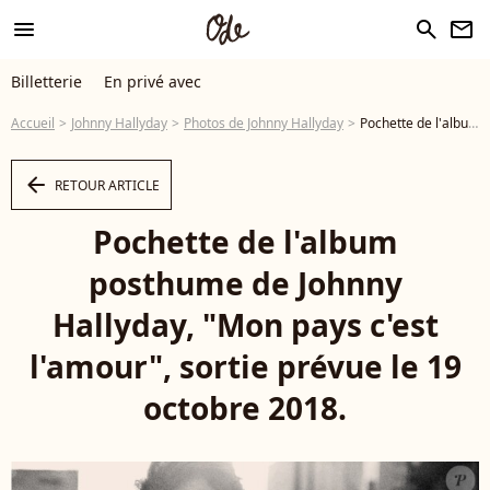
menu
search
newsletter
Billetterie
En privé avec
Accueil
Johnny Hallyday
Photos de Johnny Hallyday
Pochette de l'album posthume de Johnny Hallyday, "Mon pays c'est l'amour", sortie prévue le 19 octobre 2018. - Photo
arrow_left
RETOUR ARTICLE
Pochette de l'album
posthume de Johnny
Hallyday, "Mon pays c'est
l'amour", sortie prévue le 19
octobre 2018.