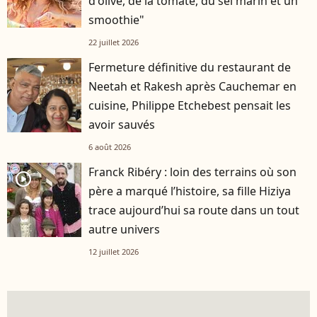
d'olive, de la tomate, du sel marin et un
smoothie"
22 juillet 2026
Fermeture définitive du restaurant de
Neetah et Rakesh après Cauchemar en
cuisine, Philippe Etchebest pensait les
avoir sauvés
6 août 2026
Franck Ribéry : loin des terrains où son
player2
père a marqué l’histoire, sa fille Hiziya
trace aujourd’hui sa route dans un tout
autre univers
12 juillet 2026