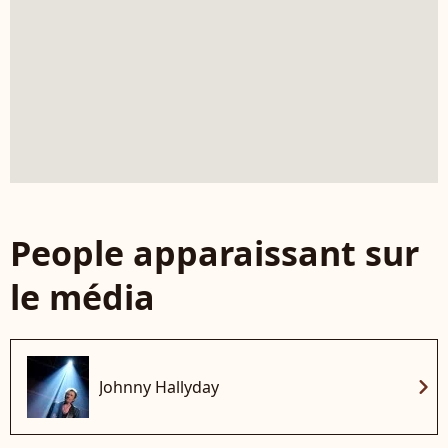
People apparaissant sur
le média
chevron_right
Johnny Hallyday