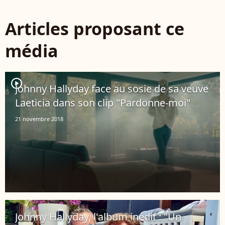
Articles proposant ce
média
player2
Johnny Hallyday face au sosie de sa veuve
Laeticia dans son clip "Pardonne-moi"
21 novembre 2018
Johnny Hallyday, l'album inédit : "Un