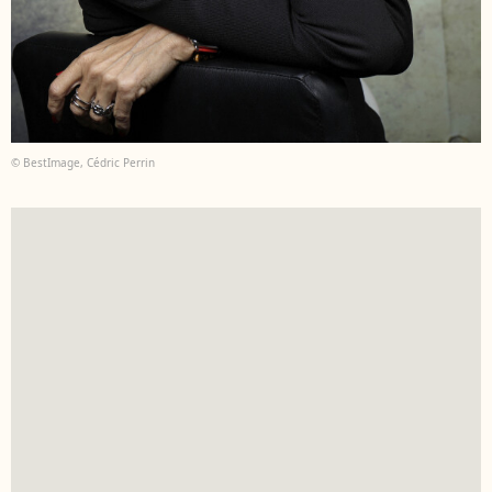
© BestImage, Cédric Perrin