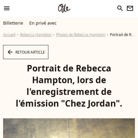
menu
search
newsletter
Billetterie
En privé avec
Accueil
Rebecca Hampton
Photos de Rebecca Hampton
Portrait de Rebecca Hampton, lors de l'enregistrement de l'émission "Chez Jordan". © Cédric Perrin / Bestimage - Photo
arrow_left
RETOUR ARTICLE
Portrait de Rebecca
Hampton, lors de
l'enregistrement de
l'émission "Chez Jordan".