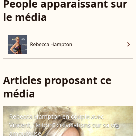
People apparaissant sur
le média
chevron_right
Rebecca Hampton
Articles proposant ce
média
Rebecca Hampton en couple avec
Vincent, "le bon" : révélations sur sa vie
amoureuse