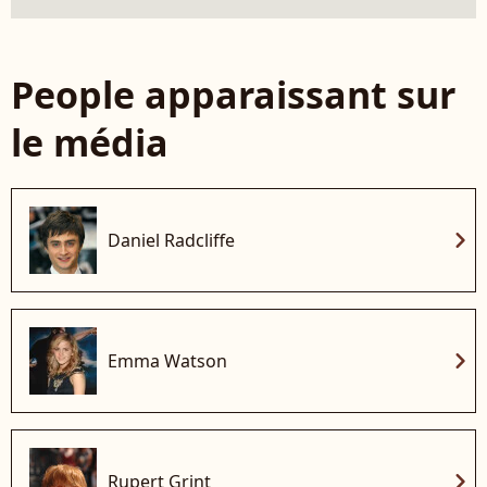
People apparaissant sur
le média
chevron_right
Daniel Radcliffe
chevron_right
Emma Watson
chevron_right
Rupert Grint