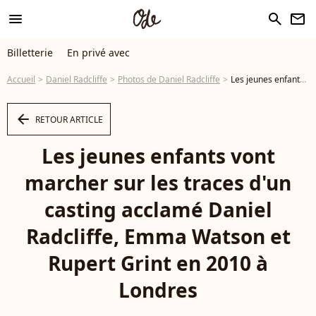
menu
search
newsletter
Billetterie
En privé avec
Accueil
Daniel Radcliffe
Photos de Daniel Radcliffe
Les jeunes enfants vont marcher sur les traces d'un casting acclamé Daniel Radcliffe, Emma Watson et Rupert Grint en 2010 à Londres ©GOFF INF / BESTIMAGE - Photo
arrow_left
RETOUR ARTICLE
Les jeunes enfants vont
marcher sur les traces d'un
casting acclamé Daniel
Radcliffe, Emma Watson et
Rupert Grint en 2010 à
Londres