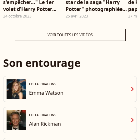
s'empêcher..." Le 1er
star de la saga "Harry
de H
volet d'Harry Potter
Potter" photographiée
papa
réalisé de façon étrange,
avec son bébé et sa
fois,
24 octobre 2023
25 avril 2023
27 ma
la faute à Daniel
compagne
com
Radcliffe et Emma
VOIR TOUTES LES VIDÉOS
Watson
Son entourage
COLLABORATIONS
chevron_right
Emma Watson
COLLABORATIONS
chevron_right
Alan Rickman