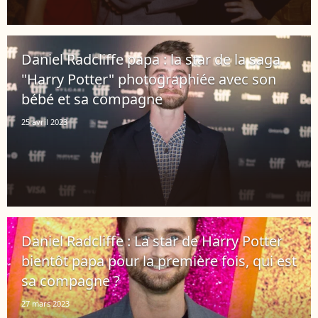
Daniel Radcliffe papa : la star de la saga
"Harry Potter" photographiée avec son
bébé et sa compagne
25 avril 2023
Daniel Radcliffe : La star de Harry Potter
bientôt papa pour la première fois, qui est
sa compagne ?
27 mars 2023