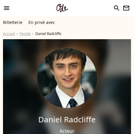
menu
search
newsletter
Billetterie
En privé avec
Accueil
People
Daniel Radcliffe
Daniel Radcliffe
Acteur