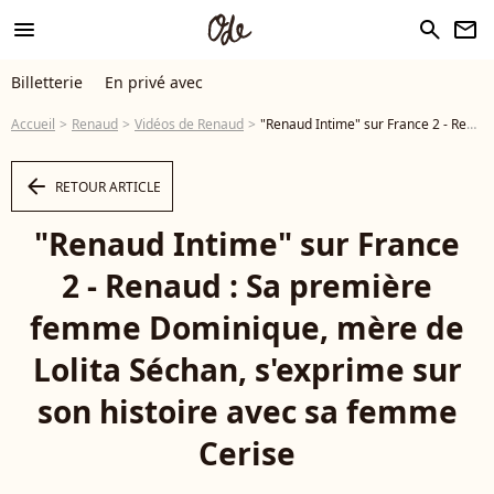
menu
search
newsletter
Billetterie
En privé avec
Accueil
Renaud
Vidéos de Renaud
"Renaud Intime" sur France 2 - Renaud : Sa première femme Dominique, mère de Lolita Séchan, s'exprime sur son histoire avec sa femme Cerise - Vidéo
arrow_left
RETOUR ARTICLE
"Renaud Intime" sur France
2 - Renaud : Sa première
femme Dominique, mère de
Lolita Séchan, s'exprime sur
son histoire avec sa femme
Cerise