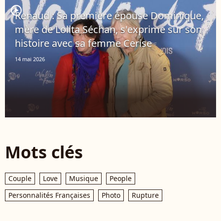
player2
Renaud : Sa première épouse Dominique,
mère de Lolita Séchan, s'exprime sur son
histoire avec sa femme Cerise
14 mai 2026
Mots clés
Couple
Love
Musique
People
Personnalités Françaises
Photo
Rupture