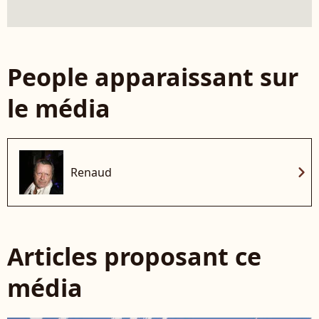
People apparaissant sur
le média
chevron_right
Renaud
Articles proposant ce
média