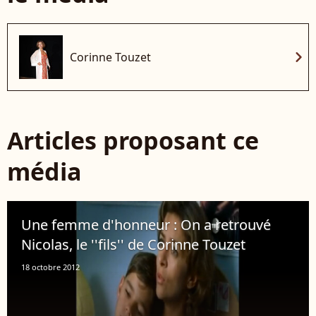
chevron_right
Corinne Touzet
Articles proposant ce
média
Une femme d'honneur : On a retrouvé
Nicolas, le ''fils'' de Corinne Touzet
18 octobre 2012