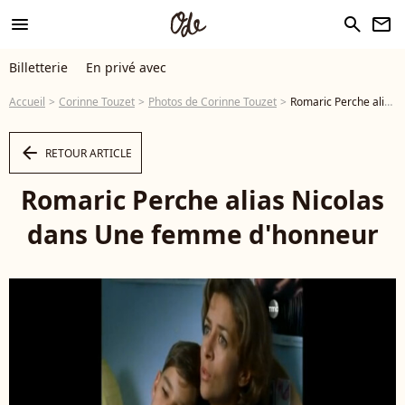
menu
search
newsletter
Billetterie
En privé avec
Accueil
Corinne Touzet
Photos de Corinne Touzet
Romaric Perche alias Nicolas dans Une femme d'honneur - Photo
arrow_left
RETOUR ARTICLE
Romaric Perche alias Nicolas
dans Une femme d'honneur