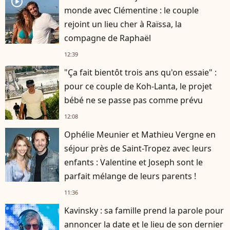
player2
monde avec Clémentine : le couple
rejoint un lieu cher à Raïssa, la
compagne de Raphaël
12:39
"Ça fait bientôt trois ans qu'on essaie" :
pour ce couple de Koh-Lanta, le projet
bébé ne se passe pas comme prévu
12:08
Ophélie Meunier et Mathieu Vergne en
séjour près de Saint-Tropez avec leurs
enfants : Valentine et Joseph sont le
parfait mélange de leurs parents !
11:36
Kavinsky : sa famille prend la parole pour
annoncer la date et le lieu de son dernier