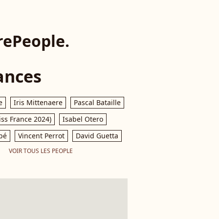
rePeople.
ances
e
Iris Mittenaere
Pascal Bataille
iss France 2024)
Isabel Otero
pé
Vincent Perrot
David Guetta
VOIR TOUS LES PEOPLE