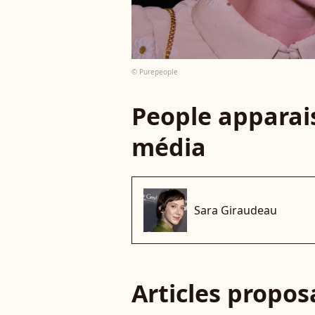
© Purepeople
People apparais
média
Sara Giraudeau
Articles propo