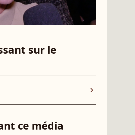
sant sur le
chevron_right
sant ce média