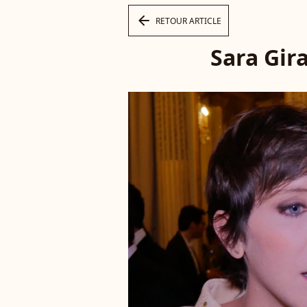
arrow_left
RETOUR ARTICLE
Sara Gir