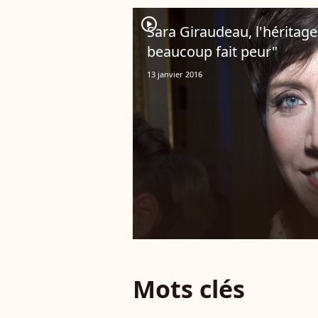
player2
Sara Giraudeau, l'héritage
beaucoup fait peur"
13 janvier 2016
Mots clés