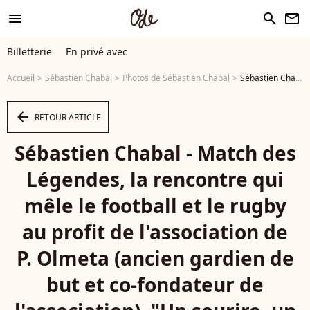
menu
search
newsletter
Billetterie
En privé avec
Accueil
Sébastien Chabal
Photos de Sébastien Chabal
Sébastien Chabal - Match des Légendes, la rencontre qui mêle le football et le rugby au profit de l'association de P. Olmeta (ancien gardien de but et co-fondateur de l'association), "Un sourire, un espoir pour la vie" s'est déroulé à Nice à l'Allianz Riviera, le 26 septembre 2022. L'association de P. Olmetta est engagée en faveur des enfants atteints de cancer ou de maladie orpheline. © Bruno Bebert/Bestimage - Photo
arrow_left
RETOUR ARTICLE
Sébastien Chabal - Match des
Légendes, la rencontre qui
mêle le football et le rugby
au profit de l'association de
P. Olmeta (ancien gardien de
but et co-fondateur de