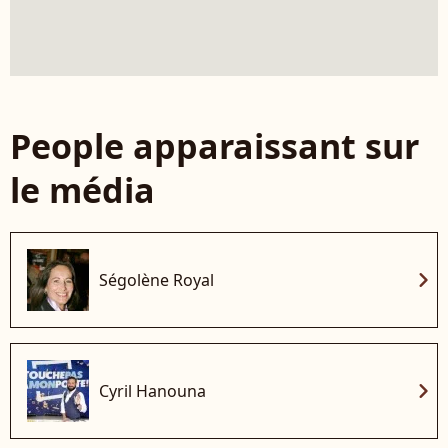
People apparaissant sur
le média
chevron_right
Ségolène Royal
chevron_right
Cyril Hanouna