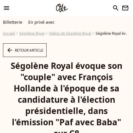
menu
search
newsletter
Billetterie
En privé avec
Accueil
Ségolène Royal
Vidéos de Ségolène Royal
Ségolène Royal évoque son "couple" avec François Hollande à l'époque de sa candidature à l'élection présidentielle, dans l'émission "Paf avec Baba" sur C8 - Vidéo
arrow_left
RETOUR ARTICLE
Ségolène Royal évoque son
"couple" avec François
Hollande à l'époque de sa
candidature à l'élection
présidentielle, dans
l'émission "Paf avec Baba"