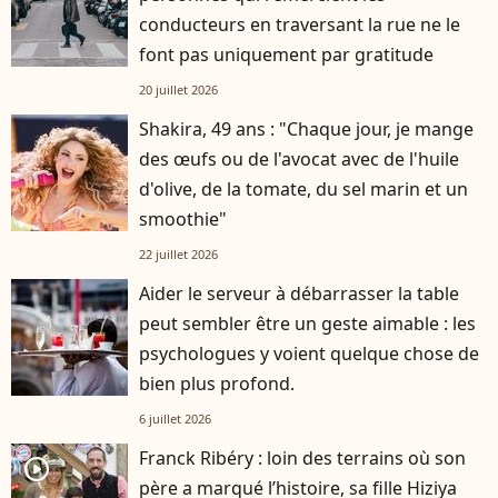
conducteurs en traversant la rue ne le
font pas uniquement par gratitude
20 juillet 2026
Shakira, 49 ans : "Chaque jour, je mange
des œufs ou de l'avocat avec de l'huile
d'olive, de la tomate, du sel marin et un
smoothie"
22 juillet 2026
Aider le serveur à débarrasser la table
peut sembler être un geste aimable : les
psychologues y voient quelque chose de
bien plus profond.
6 juillet 2026
Franck Ribéry : loin des terrains où son
player2
père a marqué l’histoire, sa fille Hiziya