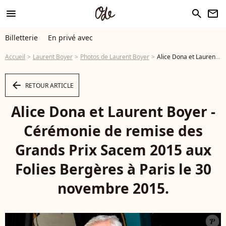
menu
search
newsletter
Billetterie
En privé avec
Accueil
Laurent Boyer
Photos de Laurent Boyer
Alice Dona et Laurent Boyer - Cérémonie de remise des Grands Prix Sacem 2015 aux Folies Bergères à Paris le 30 novembre 2015. © Veeren / Bestimage - Photo
arrow_left
RETOUR ARTICLE
Alice Dona et Laurent Boyer -
Cérémonie de remise des
Grands Prix Sacem 2015 aux
Folies Bergères à Paris le 30
novembre 2015.