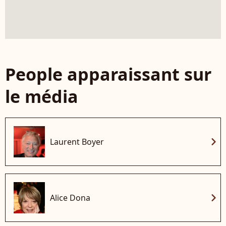
People apparaissant sur
le média
chevron_right
Laurent Boyer
chevron_right
Alice Dona