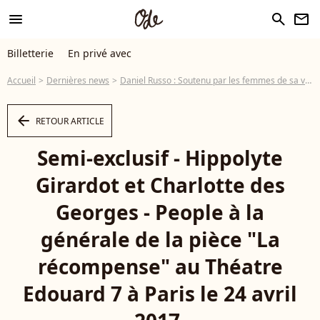
menu
search
newsletter
Billetterie
En privé avec
Accueil
Dernières news
Daniel Russo : Soutenu par les femmes de sa vie et ses amis VIP...
arrow_left
RETOUR ARTICLE
Semi-exclusif - Hippolyte
Girardot et Charlotte des
Georges - People à la
générale de la pièce "La
récompense" au Théatre
Edouard 7 à Paris le 24 avril