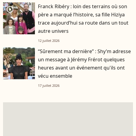
Franck Ribéry : loin des terrains où son
player2
père a marqué l’histoire, sa fille Hiziya
trace aujourd’hui sa route dans un tout
autre univers
12 juillet 2026
“Sûrement ma dernière” : Shy’m adresse
un message à Jérémy Frérot quelques
heures avant un événement qu'ils ont
vécu ensemble
17 juillet 2026