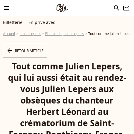
menu
search
newsletter
Billetterie
En privé avec
Accueil
Julien Lepers
Photos de Julien Lepers
Tout comme Julien Lepers, qui lui aussi était au rendez-vous Julien Lepers aux obsèques du chanteur Herbert Léonard au crématorium de Saint-Fargeau-Ponthierry, France, le 12 mars 2025. © Bestimage - Photo
arrow_left
RETOUR ARTICLE
Tout comme Julien Lepers,
qui lui aussi était au rendez-
vous Julien Lepers aux
obsèques du chanteur
Herbert Léonard au
crématorium de Saint-