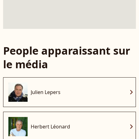
People apparaissant sur
le média
chevron_right
Julien Lepers
chevron_right
Herbert Léonard