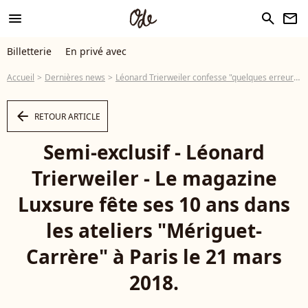
menu
search
newsletter
Billetterie
En privé avec
Accueil
Dernières news
Léonard Trierweiler confesse "quelques erreurs de jeunesse" après sa garde à vue
arrow_left
RETOUR ARTICLE
Semi-exclusif - Léonard
Trierweiler - Le magazine
Luxsure fête ses 10 ans dans
les ateliers "Mériguet-
Carrère" à Paris le 21 mars
2018.