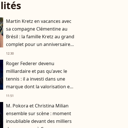
lités
Martin Kretz en vacances avec
sa compagne Clémentine au
Brésil : la famille Kretz au grand
complet pour un anniversaire
très particulier
12:30
Roger Federer devenu
milliardaire et pas qu'avec le
tennis : il a investi dans une
marque dont la valorisation est
exponentielle
11:51
M. Pokora et Christina Milian
ensemble sur scène : moment
inoubliable devant des milliers