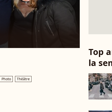
Top a
la se
Photo
Théâtre