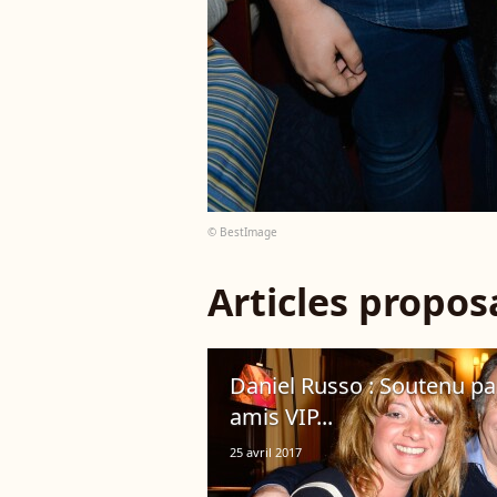
© BestImage
Articles propo
Daniel Russo : Soutenu pa
amis VIP...
25 avril 2017