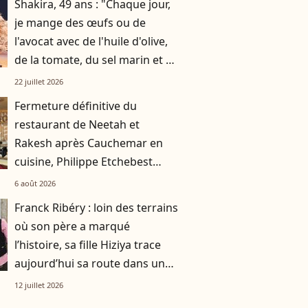
Shakira, 49 ans : "Chaque jour,
je mange des œufs ou de
l'avocat avec de l'huile d'olive,
de la tomate, du sel marin et un
smoothie"
22 juillet 2026
Fermeture définitive du
restaurant de Neetah et
Rakesh après Cauchemar en
cuisine, Philippe Etchebest
pensait les avoir sauvés
6 août 2026
Franck Ribéry : loin des terrains
où son père a marqué
l’histoire, sa fille Hiziya trace
aujourd’hui sa route dans un
tout autre univers
12 juillet 2026