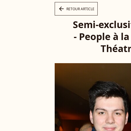
arrow_left
RETOUR ARTICLE
Semi-exclusi
- People à l
Théatr