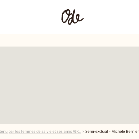
tenu par les femmes de sa vie et ses amis VIP...
Semi-exclusif - Michèle Bernier et son fils Enzo Gaccio - People à la généra