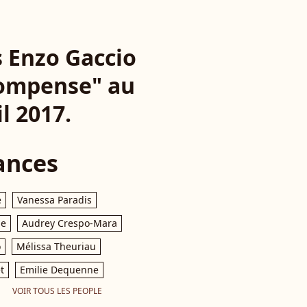
s Enzo Gaccio
écompense" au
l 2017.
ances
e
Vanessa Paradis
le
Audrey Crespo-Mara
o
Mélissa Theuriau
t
Emilie Dequenne
VOIR TOUS LES PEOPLE