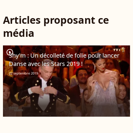
Articles proposant ce
média
player2
Shy'm : Un décolleté de folie pour lancer
Danse avec les Stars 2019 !
22 septembre 2019