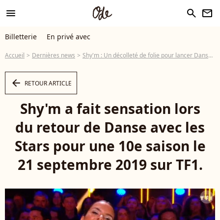
menu
search
newsletter
Billetterie
En privé avec
Accueil
Dernières news
Shy'm : Un décolleté de folie pour lancer Danse avec les Stars 2019 !
arrow_left
RETOUR ARTICLE
Shy'm a fait sensation lors
du retour de Danse avec les
Stars pour une 10e saison le
21 septembre 2019 sur TF1.