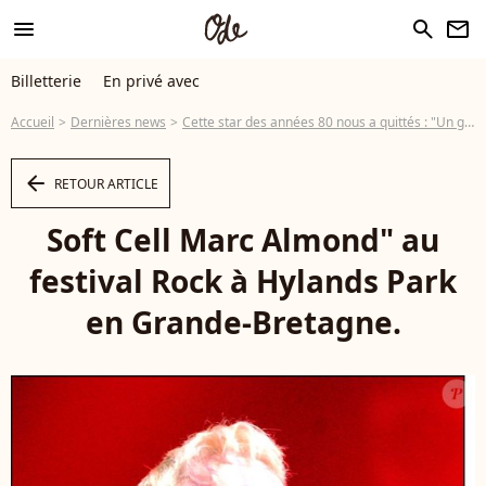
menu
search
newsletter
Billetterie
En privé avec
Accueil
Dernières news
Cette star des années 80 nous a quittés : "Un génie musical" qui a été numéro 1 des ventes pendant 30 semaines
arrow_left
RETOUR ARTICLE
Soft Cell Marc Almond" au
festival Rock à Hylands Park
en Grande-Bretagne.