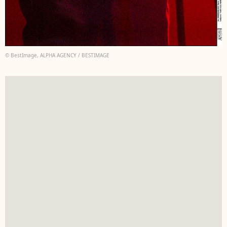
© BestImage, ALPHA AGENCY / BESTIMAGE