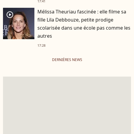
17:41
Mélissa Theuriau fascinée : elle filme sa
player2
fille Lila Debbouze, petite prodige
scolarisée dans une école pas comme les
autres
17:28
DERNIÈRES NEWS