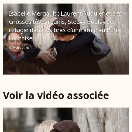
Isabelle Mergault : Laurent Ruquier et ses
Grosses têtes réunis, Steevy Boulay se
réfugie dans les bras d’une amie au Père-
Lachaise
30 mars 2026
Voir la vidéo associée