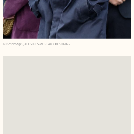
© BestImage, JACOVIDES-MOREAU / BESTIMAGE