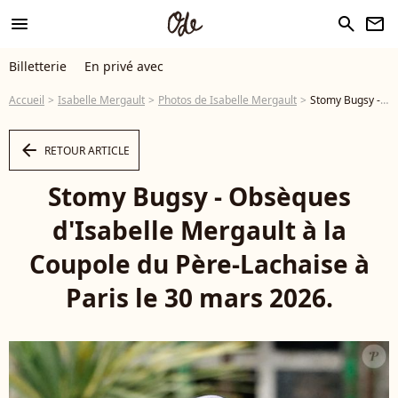
menu
search
newsletter
Billetterie
En privé avec
Accueil
Isabelle Mergault
Photos de Isabelle Mergault
Stomy Bugsy - Obsèques d'Isabelle Mergault à la Coupole du Père-Lachaise à Paris le 30 mars 2026. © Cyril Moreau - Dominique Jacovides / Bestimage - Photo
arrow_left
RETOUR ARTICLE
Stomy Bugsy - Obsèques
d'Isabelle Mergault à la
Coupole du Père-Lachaise à
Paris le 30 mars 2026.