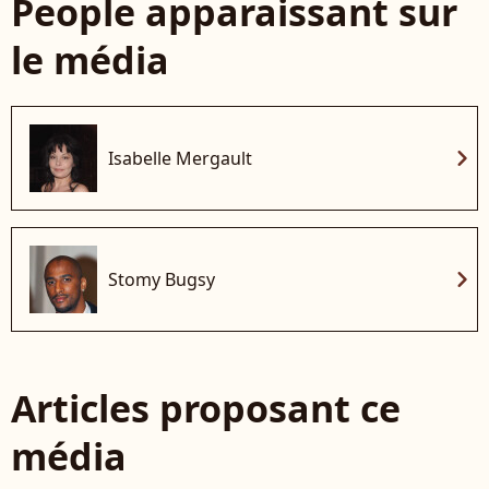
People apparaissant sur
le média
chevron_right
Isabelle Mergault
chevron_right
Stomy Bugsy
Articles proposant ce
média