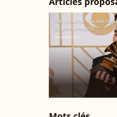
Articles propo
The Weeknd : Fou de rage,
Grammy Awards
25 novembre 2020
Mots clés