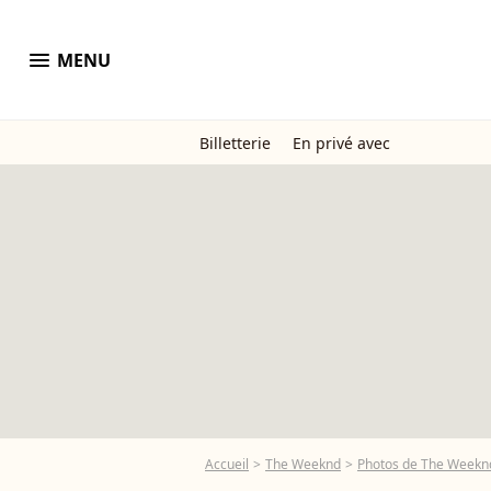
menu
MENU
Billetterie
En privé avec
Accueil
The Weeknd
Photos de The Weekn