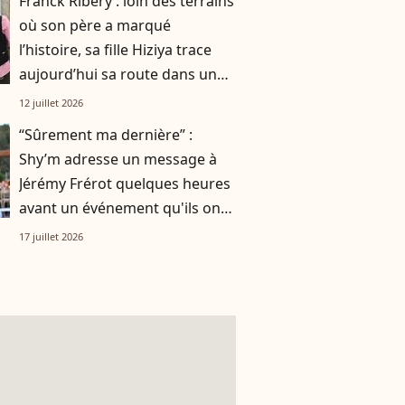
Franck Ribéry : loin des terrains
où son père a marqué
l’histoire, sa fille Hiziya trace
aujourd’hui sa route dans un
tout autre univers
12 juillet 2026
“Sûrement ma dernière” :
Shy’m adresse un message à
Jérémy Frérot quelques heures
avant un événement qu'ils ont
vécu ensemble
17 juillet 2026