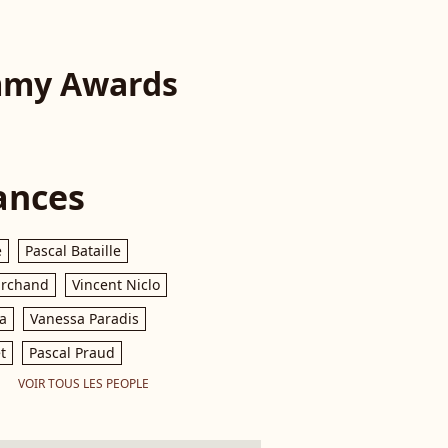
mmy Awards
ances
e
Pascal Bataille
archand
Vincent Niclo
a
Vanessa Paradis
t
Pascal Praud
VOIR TOUS LES PEOPLE