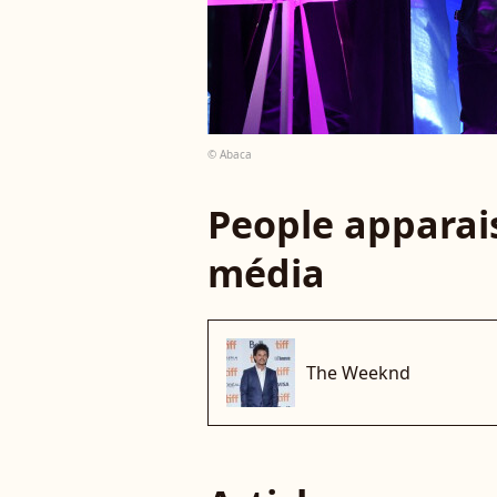
© Abaca
People apparais
média
The Weeknd