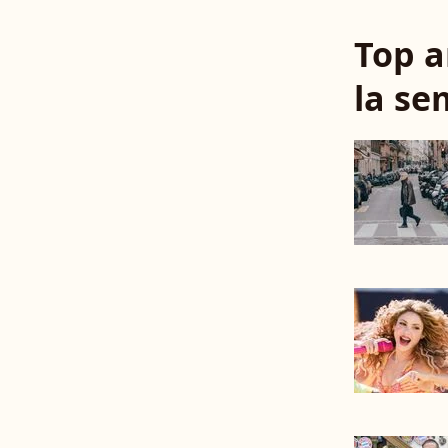
Top a
la se