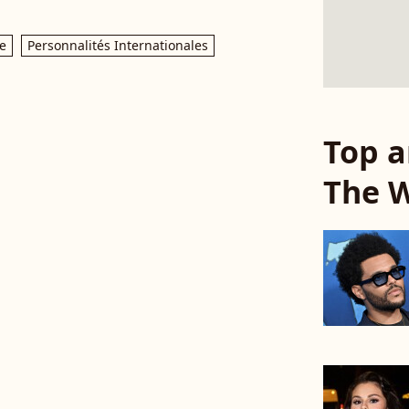
e
Personnalités Internationales
Top a
The 