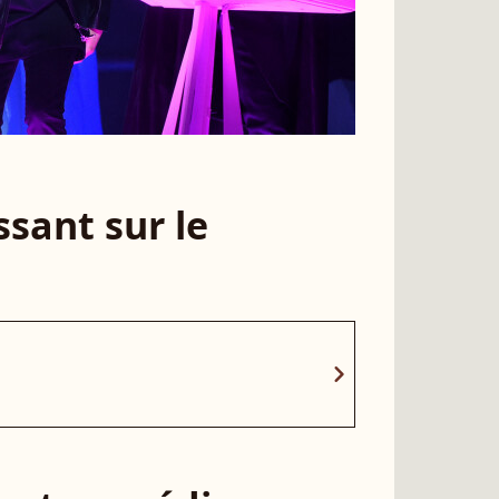
sant sur le
chevron_right