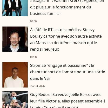
Instagram" : Valentin Kretz (L'Agence) en
dit plus sur le fonctionnement du
business familial
08:30
À côté de RTL et des médias, Steevy
Boulay cartonne avec son autre activité
au Mans : sa deuxième maison qui le
rend si heureux
07:58
Stromae "engagé et passionné" : le
chanteur sort de l'ombre pour une sortie
dans le Var
7 août 2026
Guy Bedos : Sa veuve Joëlle Bercot avec
leur fille Victoria, elles posent ensemble à
Lumio (Corse) où il repose