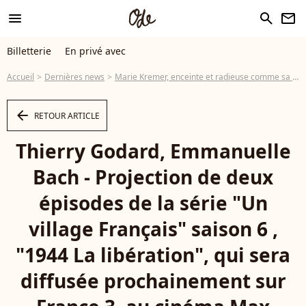
menu
search
newsletter
Billetterie
En privé avec
Accueil
Dernières news
Marie Kremer, enceinte et radieuse comme sa partenaire Audrey Fleurot !
arrow_left
RETOUR ARTICLE
Thierry Godard, Emmanuelle
Bach - Projection de deux
épisodes de la série "Un
village Français" saison 6 ,
"1944 La libération", qui sera
diffusée prochainement sur