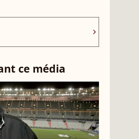
chevron_right
sant ce média