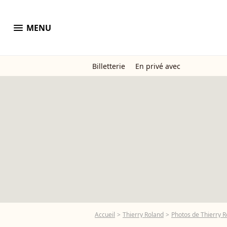
menu
MENU
Billetterie
En privé avec
Accueil
Thierry Roland
Photos de Thierry 