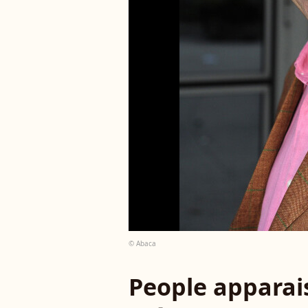
© Abaca
People apparais