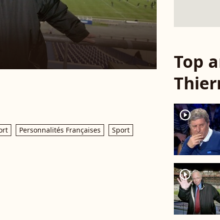
Top a
Thier
player2
rt
Personnalités Françaises
Sport
player2