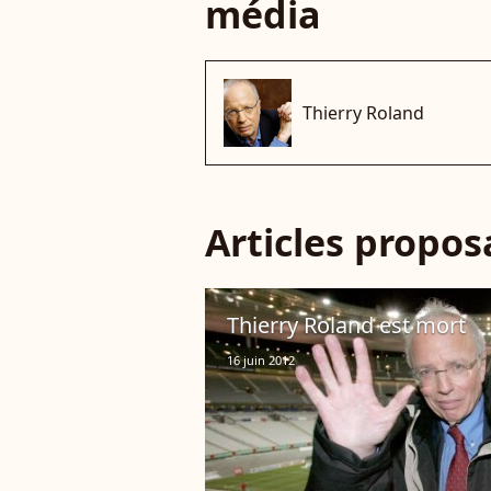
média
Thierry Roland
Articles propo
Thierry Roland est mort
16 juin 2012