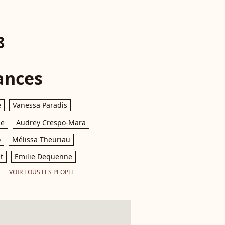
8
ances
e
Vanessa Paradis
le
Audrey Crespo-Mara
o
Mélissa Theuriau
t
Emilie Dequenne
VOIR TOUS LES PEOPLE