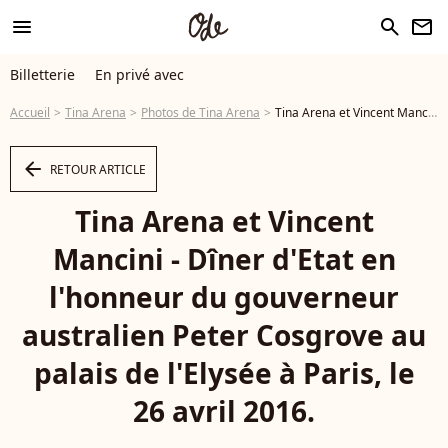
menu
search
newsletter
Billetterie
En privé avec
Accueil
Tina Arena
Photos de Tina Arena
Tina Arena et Vincent Mancini - Dîner d'Etat en l'honneur du gouverneur australien Peter Cosgrove au palais de l'Elysée à Paris, le 26 avril 2016. © Stéphane Lemouton/Bestimage - Photo
arrow_left
RETOUR ARTICLE
Tina Arena et Vincent
Mancini - Dîner d'Etat en
l'honneur du gouverneur
australien Peter Cosgrove au
palais de l'Elysée à Paris, le
26 avril 2016.