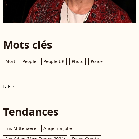
Mots clés
Mort
People
People UK
Photo
Police
false
Tendances
Iris Mittenaere
Angelina Jolie
Eve Gilles (Miss France 2024)
David Guetta