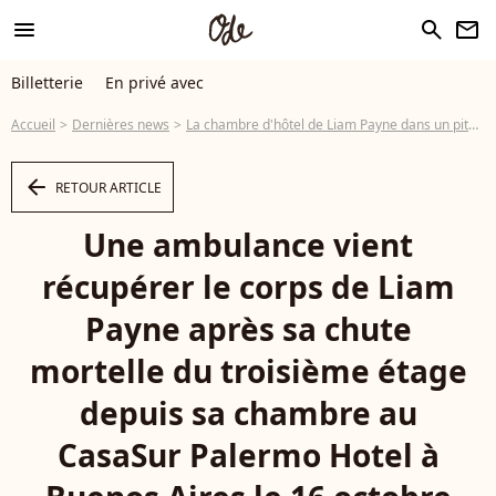
menu
search
newsletter
Billetterie
En privé avec
Accueil
Dernières news
La chambre d'hôtel de Liam Payne dans un piteux état, deux femmes recherchées par les autorités
arrow_left
RETOUR ARTICLE
Une ambulance vient
récupérer le corps de Liam
Payne après sa chute
mortelle du troisième étage
depuis sa chambre au
CasaSur Palermo Hotel à