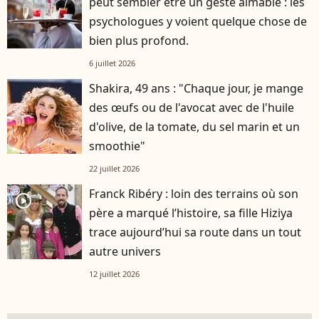
peut sembler être un geste aimable : les
psychologues y voient quelque chose de
bien plus profond.
6 juillet 2026
Shakira, 49 ans : "Chaque jour, je mange
des œufs ou de l'avocat avec de l'huile
d'olive, de la tomate, du sel marin et un
smoothie"
22 juillet 2026
Franck Ribéry : loin des terrains où son
player2
père a marqué l’histoire, sa fille Hiziya
trace aujourd’hui sa route dans un tout
autre univers
12 juillet 2026